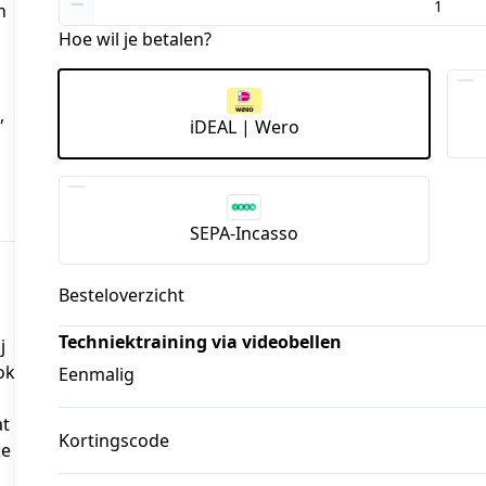
 
Hoe wil je betalen?
 
iDEAL | Wero
SEPA-Incasso
Besteloverzicht
Techniektraining via videobellen
j
ok
Eenmalig
at
Kortingscode
ke