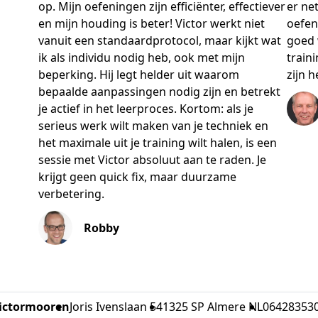
op. Mijn oefeningen zijn efficiënter, effectiever
er ne
en mijn houding is beter! Victor werkt niet
oefen
vanuit een standaardprotocol, maar kijkt wat
goed 
ik als individu nodig heb, ook met mijn
train
beperking. Hij legt helder uit waarom
zijn h
bepaalde aanpassingen nodig zijn en betrekt
je actief in het leerproces. Kortom: als je
serieus werk wilt maken van je techniek en
het maximale uit je training wilt halen, is een
sessie met Victor absoluut aan te raden. Je
krijgt geen quick fix, maar duurzame
verbetering.
Robby
ictormooren
Joris Ivenslaan 54
1325 SP Almere NL
06428353