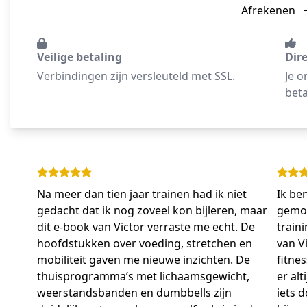
Afrekenen
Veilige betaling
Dir
Verbindingen zijn versleuteld met SSL.
Je o
beta
Na meer dan tien jaar trainen had ik niet
Ik be
gedacht dat ik nog zoveel kon bijleren, maar
gemot
dit e-book van Victor verraste me echt. De
train
hoofdstukken over voeding, stretchen en
van V
mobiliteit gaven me nieuwe inzichten. De
fitnes
thuisprogramma’s met lichaamsgewicht,
er al
weerstandsbanden en dumbbells zijn
iets d