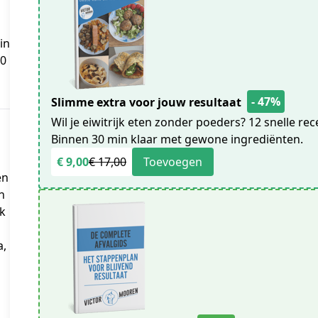
n 
0 
- 47%
Slimme extra voor jouw resultaat
Wil je eiwitrijk eten zonder poeders? 12 snelle r
Binnen 30 min klaar met gewone ingrediënten.
€ 9,00
€ 17,00
Toevoegen
en
n
k
a,